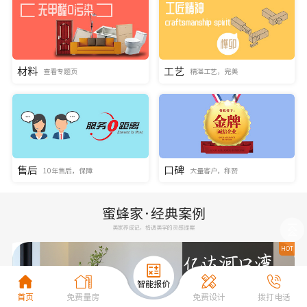
材料
工艺
查看专题页
精湛工艺，完美
售后
口碑
10年售后，保障
大量客户，称赞
蜜蜂家·经典案例
美家养成记，格调美学的灵感提案
HOT
首页
免费量房
免费设计
拨打电话