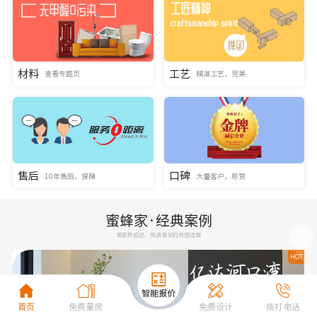
材料
工艺
查看专题页
精湛工艺，完美
售后
口碑
10年售后，保障
大量客户，称赞
蜜蜂家·经典案例
美家养成记，格调美学的灵感提案
HOT
首页
免费量房
免费设计
拨打电话