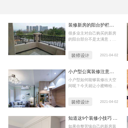
装修新房的阳台护栏要不要拆？什么情况可以拆什么情况不可以？
很多业主对自己购买的新房
的阳台部分不是太满意，尤
其自带的护栏部分，那么阳
台的护栏部分要不要拆除
装修设计
2021-04-02
呢？今天蜜蜂家的小蜜蜂就
给大家讲解一下。
小户型公寓装修注意事项，如何合理运用空间
小户型如何能够装修出大空
间呢？今天就让小蜜蜂给大
家讲解一下，如何合理运用
空间。
装修设计
2021-04-02
知道这9个装修小技巧 你的新房装修能省下不少钱！
如果你整苦恼自己的新房装