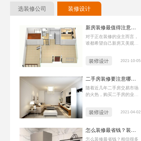
选装修公司
装修设计
新房装修最值得注意的四件事 学会了你就是装修大师
对于正在装修的业主而言，
谁都希望自己新房又美观又
时尚同时又省钱呢？但是这
个要求对于新手业主来说是
装修设计
2021-10-05
很难办到的，今天就让小蜜
蜂来给大家讲解一下，新房
装修最值得注意的四个点 。
二手房装修要注意哪些细节？二手房装修攻略
随着近几年二手房交易市场
的火热，购买二手房的业主
越来越多，不过很多老房子
已经不适合现在的生活节奏
装修设计
2021-04-02
了，那么买到二手房的首要
大事也是简单的翻修一下，
那么二手房装修需要注意什
怎么装修最省钱？装修过程中你看不到的隐性消费知多少
么呢？今天就让小蜜蜂给大
怎么装修最省钱？相信很多
家介绍一下二手装修都有什