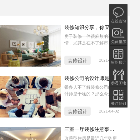
在线咨询
装修知识分享，你应该知道的装修常识
房子装修一件很麻烦的事
免费量房
情，尤其是在不了解市场的
情况下，不知道要不要找装
修公司，预算多少等等。那
装修设计
2021-04-02
智能报价
装修主要包括哪些内容呢？
下面就和大家一起看看吧
装修公司的设计师是干什么的？设计师能给你的房子带来什么？
参观工地
很多人不了解装修公司的设
计师是干啥的？那么今天就
让小蜜蜂给大家介绍一下。
关注我们
如果说，装修是一个大的工
装修设计
2021-04-02
程，那么设计师绝对是总策
划。没有谁比设计师更了解
装修过程中各个细节需要怎
三室一厅装修注意事项 你一定要知道的装修知识
么样才能做出效果：该选哪
改善型住房是最近几年购房
些材料？这些材料如何搭