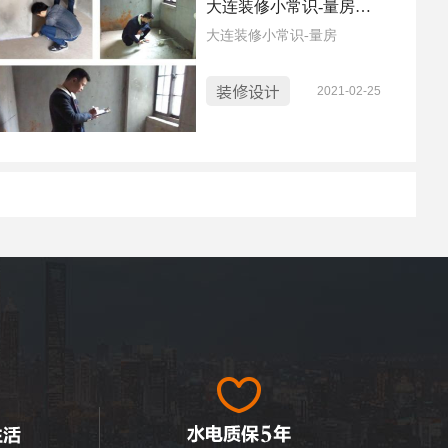
大连装修小常识-量房还能解决这些大问题你知道吗？
装修真没什么预算了，想要
大连装修小常识-量房
装修的好，还想省钱不得不
割舍一些自己喜欢的设计，
不过要知道有些设计是真的
装修设计
2021-02-25
没必要，且听小蜜蜂细细道
来。