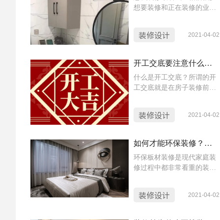
想要装修和正在装修的业主
么细节。
都想知道这个问题的答案，
想要省钱装修就要知道装修
装修设计
2021-04-02
过程中什么东西费钱，当然
还要知道装修隐性消费的地
方都有哪些，避开这些坑，
开工交底要注意什么？开工交底的注意事项
你的装修自然就会非常的省
什么是开工交底？所谓的开
钱，那么装修的隐性消费都
工交底就是在房子装修前，
有哪些呢？怎么才能避免踩
施工人员，用户，设计师，
雷呢？今天小蜜蜂就给大家
工长一起对房子的设计进行
介绍一下。
装修设计
2021-04-02
沟通确认，也会针对业主的
需求进行讨论，最终确定装
修方案。那么，开工交底到
如何才能环保装修？新房环保装修的选材攻略
底需要注意些什么呢？今天
环保板材装修是现代家庭装
小蜜蜂就给大家讲解一下。
修过程中都非常看重的装修
理念，这种装修类型使用的
材料中木材占据了很大一部
装修设计
2021-04-02
分，比如地板、吊顶、置物
架、家具等，那么环保板材
怎么选购呢？