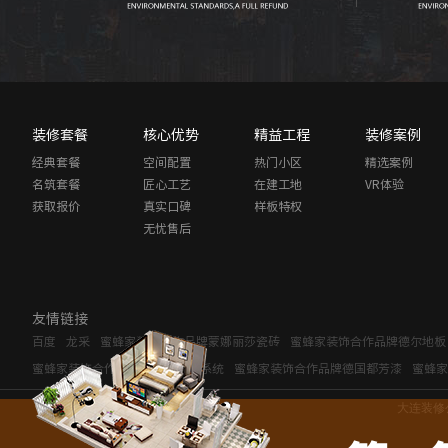
装修套餐
核心优势
精益工程
装修案例
经典套餐
空间配置
热门小区
精选案例
名筑套餐
匠心工艺
在建工地
VR体验
获取报价
真实口碑
样板特权
无忧售后
友情链接
百度
龙采
蜜蜂家装饰合作品牌蒙娜丽莎瓷砖
蜜蜂家装饰合作品牌德尔地板
蜜蜂家装饰合作品牌飞利浦弱电系统
蜜蜂家装饰合作品牌德国都芳漆
蜜蜂家
大连装修