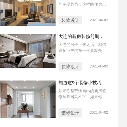
的主要趋势，这样的住房的
配？这些材料分什么档次？
特性就是比较大，一般都是
哪些适合业主，哪些又不适
三室一厅的户型，那么装修
合？专业的设计师会提供详
装修设计
2021-04-02
三室一厅有什么值得注意的
细的讲解和服务。让业主在
地方呢？今天就让蜜蜂家的
装修的路上，少走许多弯
小蜜蜂给大家介绍一下。
路。甚至完全不用操心，直
大连的新房装修前期都需要准备什么？
到合同上的完工日期之时，
大连的房子下来之后，相信
将所期望的美好居家，顺顺
很多业主的第一件事就是要
利利的交到业主的手上。
装修，但是装修对于每个房
子基本就只有一次，谁也不
装修设计
2021-04-02
想自己花了大价钱买的这套
房子，因为装修让自己糟
心，那么，在装修准备阶段
知道这9个装修小技巧 你的新房装修能省下不少钱！
我们要做些什么呢？下面就
如果你整苦恼自己的新房装
让蜜蜂家的小蜜蜂来给大家
修预算居高不下，如果你正
讲解一下，都有哪些装修注
在苦苦查询如何省钱装修，
意事项吧。
那么看了这9个装修小技巧，
装修设计
2021-04-02
你会节省一大笔开支。其实
很多人买完基本就已经把自
己的存款透支的差不多了，