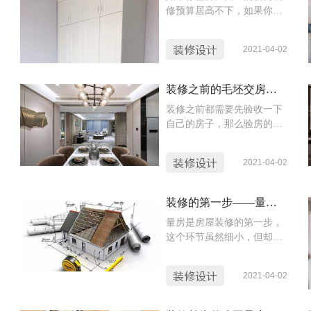
修预算居高不下，如果你正
在苦苦查询如何省钱装修，
那么看了这9个装修小技巧，
装修设计
2021-04-02
你会节省一大笔开支。其实
很多人买完基本就已经把自
己的存款透支的差不多了，
装修之前的毛坯交房时如何验房呢？
装修真没什么预算了，想要
装修之前都需要先验收一下
装修的好，还想省钱不得不
自己的房子，那么验房的时
割舍一些自己喜欢的设计，
候都需要注意什么内容呢？
不过要知道有些设计是真的
今天就让小蜜蜂来给大家介
没必要，且听小蜜蜂细细道
装修设计
2021-04-02
绍一下。 毛坯交房时如何验
来。
房呢？看排水情况。
装修的第一步——量房，量房居然有这么多门道你知道吗？
量房是房屋装修的第一步，
这个环节虽然细小，但却是
非常必须和重要的，它影响
接下来的每个装修环节。不
装修设计
2021-04-02
仅量平米数，更为重要的是
要对整体房屋有详细的了解
和认识，利于日后的房屋装