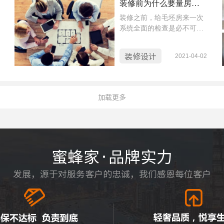
装修前为什么要量房？量房还能解决这些大问题你知道吗？
修效果，那么量房需要注意
装修之前，给毛坯房来一次
什么？今天小蜜蜂就给大家
系统全面的检查是必不可少
介绍一下。
的，只有全面地了解它的不
足，才能在装修过程中进行
装修设计
2021-04-02
及时的弥补和矫正。今天小
蜜蜂就给大家介绍一下量房
都要测什么，以及量房和装
修的关系。
加载更多
蜜蜂家·品牌实力
发展，源于对服务客户的忠诚，我们感恩每位客户